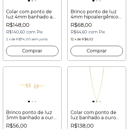
Colar com ponto de
Brinco ponto de luz
luz 4mm banhado a
4mm hipoalergênico
ouro 18K
zircônias incolores
R$148,00
R$68,00
hipoalergênico
R$140,60
com
Pix
R$64,60
com
Pix
zircônia incolor
2
x
de
R$74,00
sem juros
12
x
de
R$6,92
Brinco ponto de luz
Colar com ponto de
3mm banhado a ouro
luz banhado a ouro
com uma zircônia
zircônia incolor 40cm |
R$56,00
R$138,00
incolor
3mm